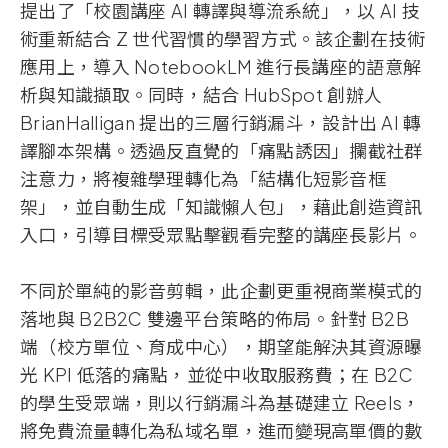
提出了「校園講座
AI
轉譯與導流系統」，以
AI
技
術重新結合
Z
世代習慣的學習方式。該企劃在技術
應用上，導入
NotebookLM
進行長講座的語意解
析與知識擷取。同時，結合
HubSpot
創辦人
BrianHalligan
提出的三層行銷漏斗，設計出
AI
轉
譯腳本架構。透過反直覺的「痛點誘因」攔截社群
注意力，將複雜學理轉化為「結構化短影音框
架」，並自動生成「知識懶人包」，藉此創造資訊
入口，引導目標受眾點擊觀看完整的講座長影片。
不同於單純的影音剪輯，此企劃更重視商業模式的
落地與
B2B2C
雙邊平台策略的佈局。針對
B2B
端（校方單位、育成中心），期望能解決其資源曝
光
KPI
低落的痛點，並從中收取服務費；在
B2C
的學生受眾端，則以行銷漏斗為基礎建立
Reels，
將免費流量轉化為私域名單，進而變現高單價的數