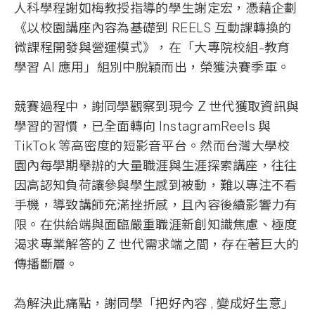
人科學程謝如梅教授指導的學生謝定宏，憑藉企劃
《以校園講座內容為基礎到
REELS
互動課轉換的
微課程開發與營運模式》，在「大專院校組-教育
學習
AI
應用」組別中脫穎而出，榮獲決賽季軍。
競賽過程中，謝同學觀察到現今
Z
世代獲取資訊與
學習的習慣，已全面轉向
InstagramReels
與
TikTok
等高密度的短影音平台。然而台灣大學校
園內每學期舉辦的大量職涯與生涯探索講座，往往
因高認知負荷讓參與學生感到被動，難以專注不看
手機，導致講師充滿挫折感，且內容後續影響力有
限。在供給端與面臨嚴重職涯新創知識焦慮、極度
渴求專業解答的
Z
世代需求端之間，存在著巨大的
傳播斷層。
為解決此痛點，謝同學「把好內容
,
變成好生意」